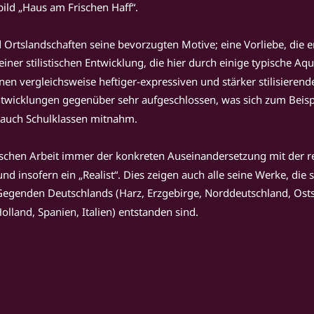
bild „Haus am Frischen Haff“.
 Ortslandschaften seine bevorzugten Motive; eine Vorliebe, die er
seiner stilistischen Entwicklung, die hier durch einige typische Aq
inen vergleichsweise heftiger-expressiven und stärker stilisieren
entwicklungen gegenüber sehr aufgeschlossen, was sich zum Beis
l auch Schulklassen mitnahm.
lerischen Arbeit immer der konkreten Auseinandersetzung mit der r
insofern ein „Realist“. Dies zeigen auch alle seine Werke, die s
 Gegenden Deutschlands (Harz, Erzgebirge, Norddeutschland, Osts
lland, Spanien, Italien) entstanden sind.